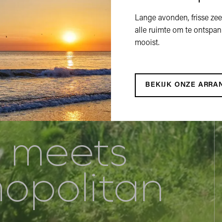
Lange avonden, frisse zee
alle ruimte om te ontspann
mooist.
BEKIJK ONZE ARR
l meets
opolitan