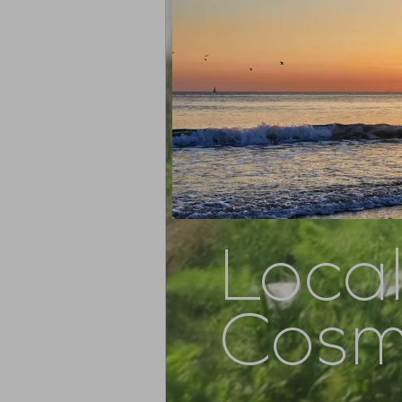
Loca
Cosm