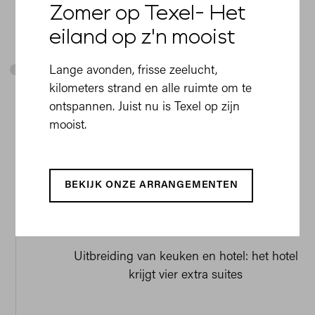
lokale/regionale ingrediënten
Zomer op Texel- Het
eiland op z'n mooist
2016
Lange avonden, frisse zeelucht,
kilometers strand en alle ruimte om te
ontspannen. Juist nu is Texel op zijn
mooist.
BEKIJK ONZE ARRANGEMENTEN
Verbouwing II
Uitbreiding van keuken en hotel: het hotel
krijgt vier extra suites