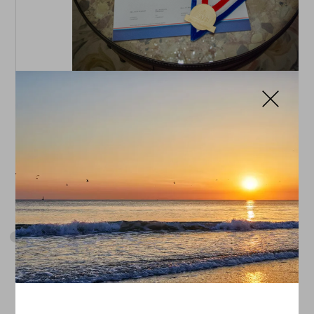
Meestergastvrouw
Nadine behaalt de titel SVH
Meestergastvrouw
2014
Silver Butter Knife
Jef ontvangt QL Robbe & Berking Silver
Butter Knife voor het gebruik van