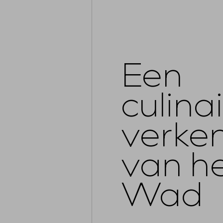
Een
culina
verke
van h
Wad