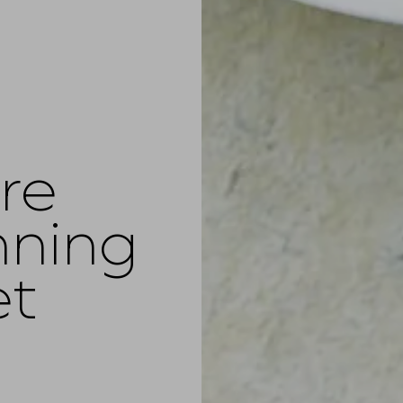
ire
nning
et