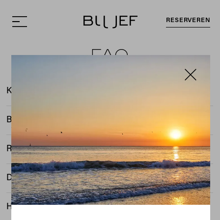
RESERVEREN
FAQ
Keuken
Betaalmethoden
Reserveren
Dresscode
Huisdieren