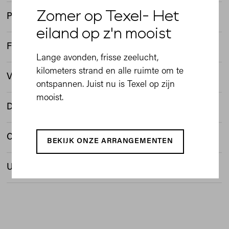
Zomer op Texel- Het
Parkeren
eiland op z'n mooist
Fietsenstalling
Lange avonden, frisse zeelucht,
kilometers strand en alle ruimte om te
Veerboot
ontspannen. Juist nu is Texel op zijn
mooist.
Dieetwensen / Allergieën
Cadeaubonnen
BEKIJK ONZE ARRANGEMENTEN
Uniforme Horeca Voorwaarden